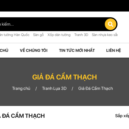
án tường Hàn Quốc
Sàn gỗ
Xốp dán tường
Tranh 3D
Sàn nhựa keo sẵn
 CHỦ
VỀ CHÚNG TÔI
TIN TỨC MỚI NHẤT
LIÊN HỆ
GIẢ ĐÁ CẨM THẠCH
Trang chủ
Tranh Lụa 3D
Giả Đá Cẩm Thạch
Ả ĐÁ CẨM THẠCH
Sắp xế