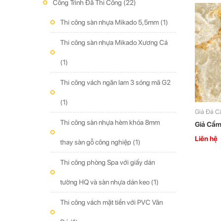
Công Trình Đã Thi Công
(22)
Thi công sàn nhựa Mikado 5,5mm
(1)
Thi công sàn nhựa Mikado Xương Cá
(1)
Thi công vách ngăn lam 3 sóng mã G2
(1)
Giả Đá C
Thi công sàn nhựa hèm khóa 8mm
Giả Cẩm
Liên hệ
thay sàn gỗ công nghiệp
(1)
Thi công phòng Spa với giấy dán
tường HQ và sàn nhựa dán keo
(1)
Thi công vách mặt tiền với PVC Vân