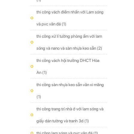
thi công vách điểm nhấn với Lam sóng
và pvc vân đá
(1)
thi công xử lí tường phòng ẩm với lam
sóng và nano và sàn nhựa keo sẵn
(2)
thi công vách hội trường DHCT Hòa
An
(1)
thi công sàn nhựa keo sẵn vân xi măng
(1)
thi công trang trí nhà ở với lam sóng và
giấy dán tường và tranh 3d
(1)
thi công lam sóng và pvc vân đá
(1)