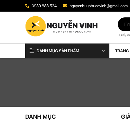
0939 883 524
nguyenhuuphuocvinh@gmail.com
Giấy d
DANH MỤC SẢN PHẨM
TRANG
DANH MỤC
GI