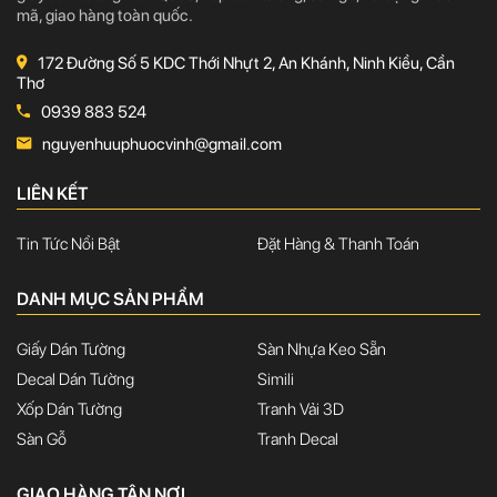
mã, giao hàng toàn quốc.
172 Đường Số 5 KDC Thới Nhựt 2, An Khánh, Ninh Kiều, Cần
Thơ
0939 883 524
nguyenhuuphuocvinh@gmail.com
LIÊN KẾT
Tin Tức Nổi Bật
Đặt Hàng & Thanh Toán
DANH MỤC SẢN PHẨM
Giấy Dán Tường
Sàn Nhựa Keo Sẵn
Decal Dán Tường
Simili
Xốp Dán Tường
Tranh Vải 3D
Sàn Gỗ
Tranh Decal
GIAO HÀNG TẬN NƠI