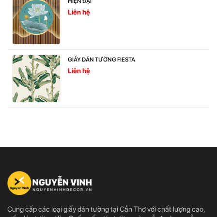
HIỆN ĐẠI
Liên hệ
GIẤY DÁN TƯỜNG FIESTA
Liên hệ
Cung cấp các loại giấy dán tường tại Cần Thơ với chất lượng cao,