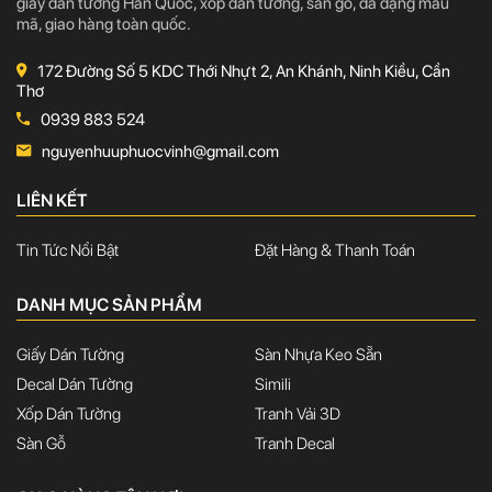
giấy dán tường Hàn Quốc, xốp dán tường, sàn gỗ, đa dạng mẫu
mã, giao hàng toàn quốc.
172 Đường Số 5 KDC Thới Nhựt 2, An Khánh, Ninh Kiều, Cần
Thơ
0939 883 524
nguyenhuuphuocvinh@gmail.com
LIÊN KẾT
Tin Tức Nổi Bật
Đặt Hàng & Thanh Toán
DANH MỤC SẢN PHẨM
Giấy Dán Tường
Sàn Nhựa Keo Sẵn
Decal Dán Tường
Simili
Xốp Dán Tường
Tranh Vải 3D
Sàn Gỗ
Tranh Decal