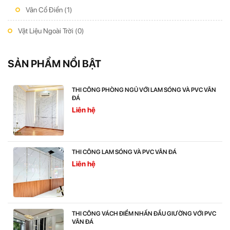
Vân Cổ Điển
(1)
Vật Liệu Ngoài Trời
(0)
SẢN PHẨM NỔI BẬT
THI CÔNG PHÒNG NGỦ VỚI LAM SÓNG VÀ PVC VÂN
ĐÁ
Liên hệ
THI CÔNG LAM SÓNG VÀ PVC VÂN ĐÁ
Liên hệ
THI CÔNG VÁCH ĐIỂM NHẤN ĐẦU GIƯỜNG VỚI PVC
VÂN ĐÁ