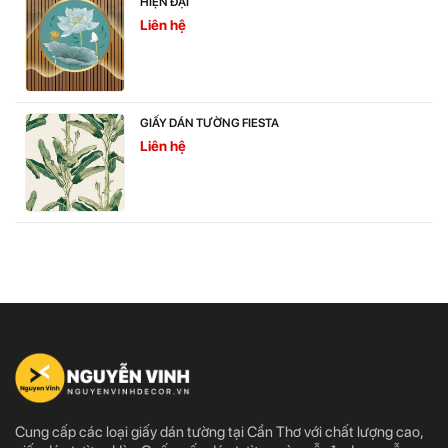
HIỆN ĐẠI
Liên hệ
GIẤY DÁN TƯỜNG FIESTA
Liên hệ
Cung cấp các loại giấy dán tường tại Cần Thơ với chất lượng cao,