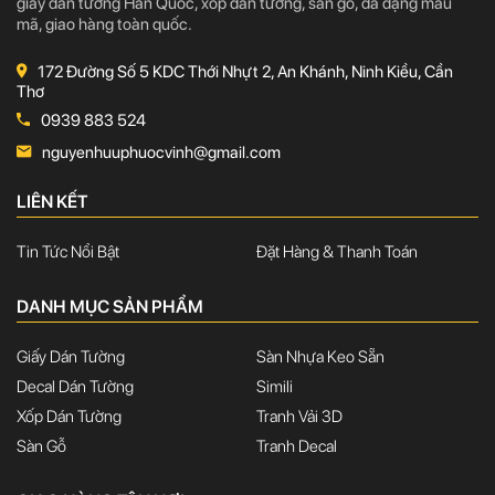
giấy dán tường Hàn Quốc, xốp dán tường, sàn gỗ, đa dạng mẫu
mã, giao hàng toàn quốc.
172 Đường Số 5 KDC Thới Nhựt 2, An Khánh, Ninh Kiều, Cần
Thơ
0939 883 524
nguyenhuuphuocvinh@gmail.com
LIÊN KẾT
Tin Tức Nổi Bật
Đặt Hàng & Thanh Toán
DANH MỤC SẢN PHẨM
Giấy Dán Tường
Sàn Nhựa Keo Sẵn
Decal Dán Tường
Simili
Xốp Dán Tường
Tranh Vải 3D
Sàn Gỗ
Tranh Decal