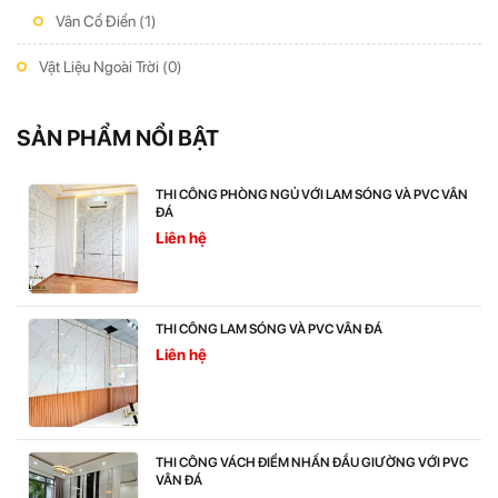
Vân Cổ Điển
(1)
Vật Liệu Ngoài Trời
(0)
SẢN PHẨM NỔI BẬT
THI CÔNG PHÒNG NGỦ VỚI LAM SÓNG VÀ PVC VÂN
ĐÁ
Liên hệ
THI CÔNG LAM SÓNG VÀ PVC VÂN ĐÁ
Liên hệ
THI CÔNG VÁCH ĐIỂM NHẤN ĐẦU GIƯỜNG VỚI PVC
VÂN ĐÁ