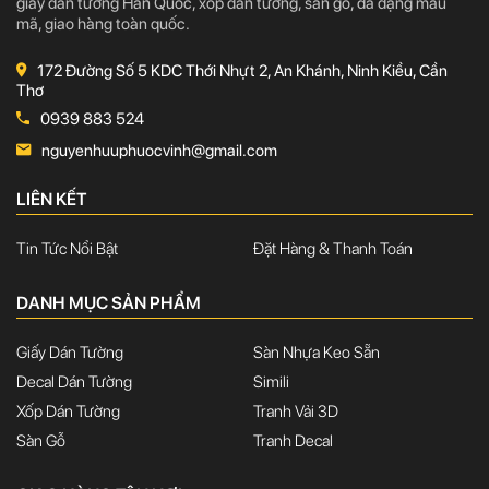
giấy dán tường Hàn Quốc, xốp dán tường, sàn gỗ, đa dạng mẫu
mã, giao hàng toàn quốc.
172 Đường Số 5 KDC Thới Nhựt 2, An Khánh, Ninh Kiều, Cần
Thơ
0939 883 524
nguyenhuuphuocvinh@gmail.com
LIÊN KẾT
Tin Tức Nổi Bật
Đặt Hàng & Thanh Toán
DANH MỤC SẢN PHẨM
Giấy Dán Tường
Sàn Nhựa Keo Sẵn
Decal Dán Tường
Simili
Xốp Dán Tường
Tranh Vải 3D
Sàn Gỗ
Tranh Decal