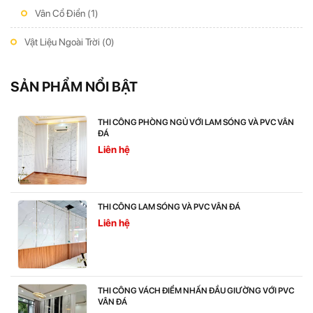
Vân Cổ Điển
(1)
Vật Liệu Ngoài Trời
(0)
SẢN PHẨM NỔI BẬT
THI CÔNG PHÒNG NGỦ VỚI LAM SÓNG VÀ PVC VÂN
ĐÁ
Liên hệ
THI CÔNG LAM SÓNG VÀ PVC VÂN ĐÁ
Liên hệ
THI CÔNG VÁCH ĐIỂM NHẤN ĐẦU GIƯỜNG VỚI PVC
VÂN ĐÁ