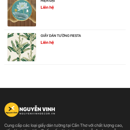
HIỆN ĐẠI
Liên hệ
GIẤY DÁN TƯỜNG FIESTA
Liên hệ
Cung cấp các loại giấy dán tường tại Cần Thơ với chất lượng cao,